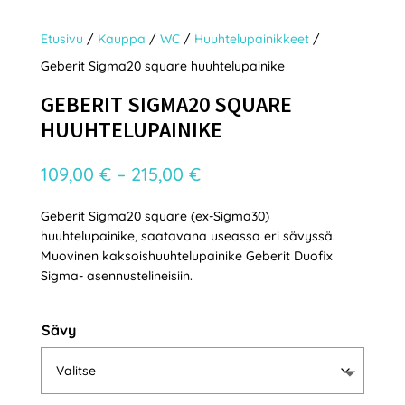
Etusivu
/
Kauppa
/
WC
/
Huuhtelupainikkeet
/
Geberit Sigma20 square huuhtelupainike
GEBERIT SIGMA20 SQUARE
HUUHTELUPAINIKE
Hintaluokka:
109,00
€
–
215,00
€
109,00 €
Geberit Sigma20 square (ex-Sigma30)
-
huuhtelupainike, saatavana useassa eri sävyssä.
215,00 €
Muovinen kaksoishuuhtelupainike Geberit Duofix
Sigma- asennustelineisiin.
Sävy