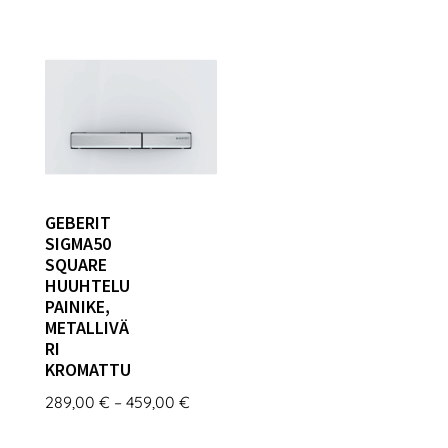
359,00 €
-
439,00 €
GEBERIT
SIGMA50
SQUARE
HUUHTELU
PAINIKE,
METALLIVÄ
RI
KROMATTU
Hintaluokka:
289,00
€
–
459,00
€
289,00 €