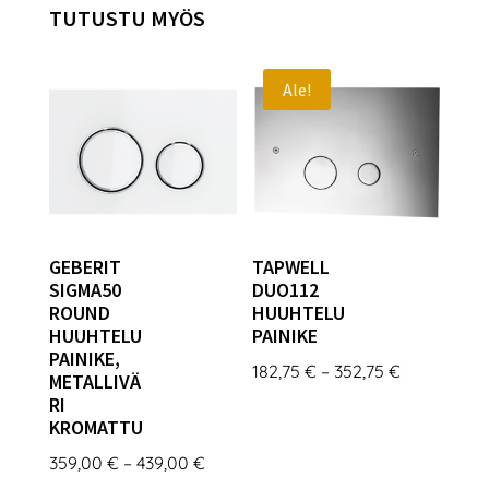
TUTUSTU MYÖS
Ale!
GEBERIT
TAPWELL
SIGMA50
DUO112
ROUND
HUUHTELU
HUUHTELU
PAINIKE
PAINIKE,
Hintaluokk
182,75
€
–
352,75
€
METALLIVÄ
182,75 €
RI
KROMATTU
-
352,75 €
Hintaluokka:
359,00
€
–
439,00
€