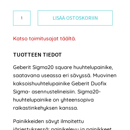
Geberit
LISÄÄ OSTOSKORIIN
Sigma20
square
Katso toimitusajat täältä.
huuhtelupainike
määrä
TUOTTEEN TIEDOT
Geberit Sigma20 square huuhtelupainike,
saatavana useassa eri sävyssä. Muovinen
kaksoishuuhtelupainike Geberit Duofix
Sigma- asennustelineisiin. Sigma20-
huuhtelupainike on yhteensopiva
raikastinkehyksen kanssa.
Painikkeiden sävyt ilmoitettu
järjestyksessä: painikelevy ja painikkeet