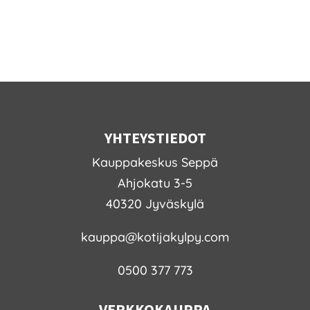
-
459,00 €
YHTEYSTIEDOT
Kauppakeskus Seppä
Ahjokatu 3-5
40320 Jyväskylä
kauppa@kotijakylpy.com
0500 377 773
VERKKOKAUPPA