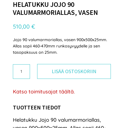
HELATUKKU JOJO 90
VALUMARMORIALLAS, VASEN
510,00
€
Jojo 90 valumarmoriallas, vasen 900x500x25mm.
Allas sopii 460-470mm runkosyvyydelle ja sen
tasopaksuus on 25mm.
Helatukku
LISÄÄ OSTOSKORIIN
Jojo
90
Katso toimitusajat täältä.
valumarmoriallas,
vasen
TUOTTEEN TIEDOT
määrä
Helatukku Jojo 90 valumarmoriallas,
vasen 900x500x25mm. Allas sopii 460-