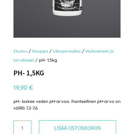
Etusivu
/
Kauppa
/
Ulkoporeallas
/
Hoitoaineet ja
tarvikkeet
/ pH- 1,5kg
PH- 1,5KG
19,90
€
pH- laskee veden pH-arvoa. Ihanteellinen pH-arvo on
välillä 7,2-7,6.
pH-
LISÄÄ OSTOSKORIIN
1,5kg