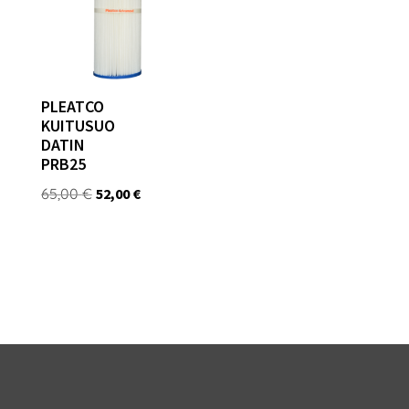
PLEATCO
KUITUSUO
DATIN
PRB25
Alkuperäinen
Nykyinen
65,00
€
52,00
€
hinta
hinta
oli:
on:
65,00 €.
52,00 €.