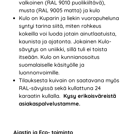
valkoinen (RAL 9010 puolikiiltävä),
musta (RAL 9005 matta) ja kulo
Kulo on Kuparin ja liekin vuoropuheluna
syntyi tarina siitä, miten rohkeus
kokeilla voi luoda jotain ainutlaatuista,
kaunista ja ajatonta. Jokainen Kulo-
sävytys on uniikki, sillä tuli ei toista
itseään. Kulo on kunnianosoitus
suomalaiselle käsityölle ja
luonnonvoimille.
Tilauksesta kuivain on saatavana myös
RAL-sävyissä sekä kullattuna 24
karaatin kullalla.
Kysy erikoisväreistä
asiakaspalvelustamme.
Ajastin ja Eco- toiminto