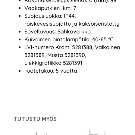
Kokonaisetäisyys seinästä (mm): 99
Vaakaputkien lkm: 7
Suojausluokka: IP44,
roiskevesisuojattu ja kaksoiseristetty
Soveltuvuus: Sähköverkko
Kuivaimen pintalämpötila: 40-65 °C
LVI-numero Kromi 5281388, Valkoinen
5281389, Musta 5281390,
Liekkigrafiikka 5281391
Tuotetakuu: 5 vuotta
TUTUSTU MYÖS