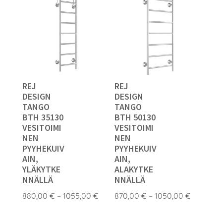
REJ
REJ
DESIGN
DESIGN
TANGO
TANGO
BTH 35130
BTH 50130
VESITOIMI
VESITOIMI
NEN
NEN
PYYHEKUIV
PYYHEKUIV
AIN,
AIN,
YLÄKYTKE
ALAKYTKE
NNÄLLÄ
NNÄLLÄ
Hintaluokka:
Hintaluo
880,00
€
–
1055,00
€
870,00
€
–
1050,00
€
880,00 €
870,00 
-
-