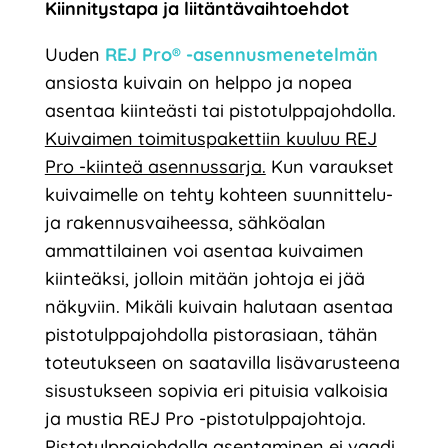
Kiinnitystapa ja liitäntävaihtoehdot
Uuden
REJ Pro® -asennusmenetelmän
ansiosta kuivain on helppo ja nopea
asentaa kiinteästi tai pistotulppajohdolla.
Kuivaimen toimituspakettiin kuuluu REJ
Pro -kiinteä asennussarja.
Kun varaukset
kuivaimelle on tehty kohteen suunnittelu-
ja rakennusvaiheessa, sähköalan
ammattilainen voi asentaa kuivaimen
kiinteäksi, jolloin mitään johtoja ei jää
näkyviin. Mikäli kuivain halutaan asentaa
pistotulppajohdolla pistorasiaan, tähän
toteutukseen on saatavilla lisävarusteena
sisustukseen sopivia eri pituisia valkoisia
ja mustia REJ Pro -pistotulppajohtoja.
Pistotulppajohdolla asentaminen ei vaadi