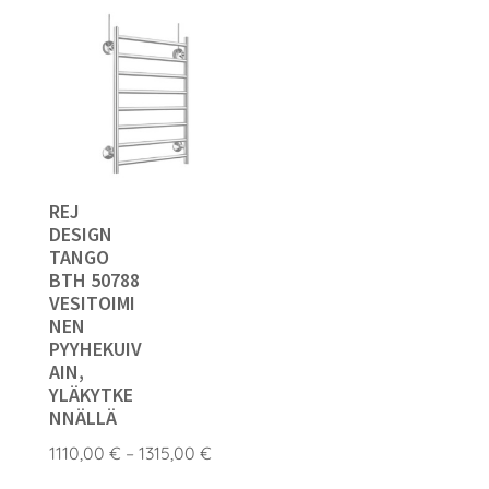
1055,00 €
1050,00
REJ
DESIGN
TANGO
BTH 50788
VESITOIMI
NEN
PYYHEKUIV
AIN,
YLÄKYTKE
NNÄLLÄ
Hintaluokka:
1110,00
€
–
1315,00
€
1110,00 €