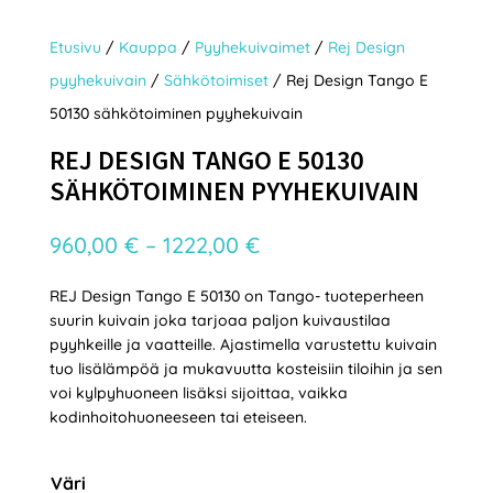
Etusivu
/
Kauppa
/
Pyyhekuivaimet
/
Rej Design
pyyhekuivain
/
Sähkötoimiset
/ Rej Design Tango E
50130 sähkötoiminen pyyhekuivain
REJ DESIGN TANGO E 50130
SÄHKÖTOIMINEN PYYHEKUIVAIN
Hintaluokka:
960,00
€
–
1222,00
€
960,00 €
REJ Design Tango E 50130 on Tango- tuoteperheen
-
suurin kuivain joka tarjoaa paljon kuivaustilaa
1222,00 €
pyyhkeille ja vaatteille. Ajastimella varustettu kuivain
tuo lisälämpöä ja mukavuutta kosteisiin tiloihin ja sen
voi kylpyhuoneen lisäksi sijoittaa, vaikka
kodinhoitohuoneeseen tai eteiseen.
Väri