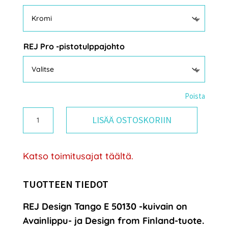
REJ Pro -pistotulppajohto
Poista
Rej
LISÄÄ OSTOSKORIIN
Design
Tango
Katso toimitusajat täältä.
E
50130
TUOTTEEN TIEDOT
sähkötoiminen
REJ Design Tango E 50130 -kuivain on
pyyhekuivain
Avainlippu- ja Design from Finland-tuote.
määrä