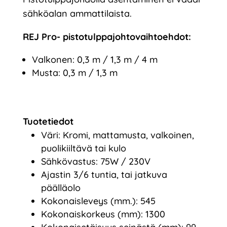
sähköalan ammattilaista.
REJ Pro- pistotulppajohtovaihtoehdot:
Valkonen: 0,3 m / 1,3 m / 4 m
Musta: 0,3 m / 1,3 m
Tuotetiedot
Väri: Kromi, mattamusta, valkoinen,
puolikiiltävä tai kulo
Sähkövastus: 75W / 230V
Ajastin 3/6 tuntia, tai jatkuva
päälläolo
Kokonaisleveys (mm.): 545
Kokonaiskorkeus (mm): 1300