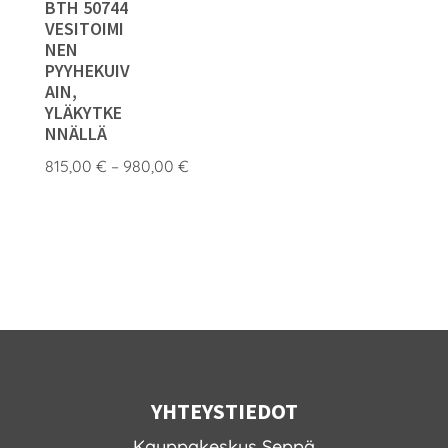
BTH 50744
VESITOIMI
NEN
PYYHEKUIV
AIN,
YLÄKYTKE
NNÄLLÄ
Hintaluokka:
815,00
€
–
980,00
€
815,00 €
-
980,00 €
YHTEYSTIEDOT
Kauppakeskus Seppä