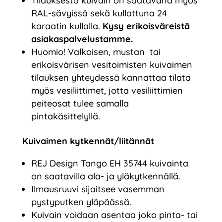
Tilauksesta kuivain on saatavana myös
RAL-sävyissä sekä kullattuna 24
karaatin kullalla.
Kysy erikoisväreistä
asiakaspalvelustamme.
Huomio! Valkoisen, mustan tai
erikoisvärisen vesitoimisten kuivaimen
tilauksen yhteydessä kannattaa tilata
myös vesiliittimet, jotta vesiliittimien
peiteosat tulee samalla
pintakäsittelyllä.
Kuivaimen kytkennät/liitännät
REJ Design Tango EH 35744 kuivainta
on saatavilla ala- ja yläkytkennällä.
Ilmausruuvi sijaitsee vasemman
pystyputken yläpäässä.
Kuivain voidaan asentaa joko pinta- tai