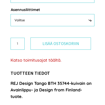
Asennusliittimet
Rej
LISÄÄ OSTOSKORIIN
Design
Tango
Katso toimitusajat täältä.
BTH
35744
TUOTTEEN TIEDOT
vesitoiminen
REJ Design Tango BTH 35744
-kuivain on
pyyhekuivain,
Avainlippu- ja Design from Finland-
yläkytkennällä
tuote.
määrä