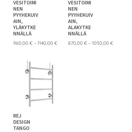
VESITOIMI
VESITOIMI
NEN
NEN
PYYHEKUIV
PYYHEKUIV
AIN,
AIN,
YLÄKYTKE
ALAKYTKE
NNÄLLÄ
NNÄLLÄ
Hintaluokka:
Hintaluo
960,00
€
–
1140,00
€
870,00
€
–
1050,00
€
960,00 €
870,00 
-
-
1140,00 €
1050,00
REJ
DESIGN
TANGO