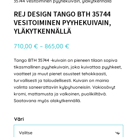
35744 vesitoiminen pyyhekuivain, yläkytkennällä
REJ DESIGN TANGO BTH 35744
VESITOIMINEN PYYHEKUIVAIN,
YLÄKYTKENNÄLLÄ
Hintaluokka:
710,00
€
–
865,00
€
710,00 €
Tango BTH 35744 -kuivain on pieneen tilaan sopiva
-
tikasmallinen pyyhekuivain, joka kuivattaa pyyhkeet,
865,00 €
vaatteet ja muut pienet asusteet tehokkaasti,
turvallisesti ja taloudellisesti. Kuivain on mainio
valinta saneerattaviin kylpyhuoneisiin. Vakiosävyt
kromi, mattamusta ja valkoinen, puolikiiltävä.
Saatavana myös alakytkennällä.
Väri