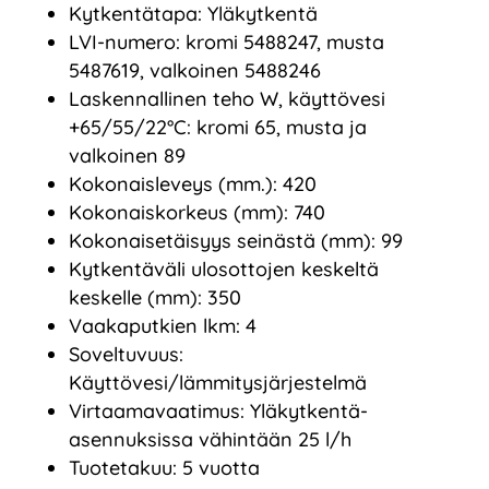
Kytkentätapa: Yläkytkentä
LVI-numero: kromi 5488247, musta
5487619, valkoinen 5488246
Laskennallinen teho W, käyttövesi
+65/55/22°C: kromi 65, musta ja
valkoinen 89
Kokonaisleveys (mm.): 420
Kokonaiskorkeus (mm): 740
Kokonaisetäisyys seinästä (mm): 99
Kytkentäväli ulosottojen keskeltä
keskelle (mm): 350
Vaakaputkien lkm: 4
Soveltuvuus:
Käyttövesi/lämmitysjärjestelmä
Virtaamavaatimus: Yläkytkentä-
asennuksissa vähintään 25 l/h
Tuotetakuu: 5 vuotta