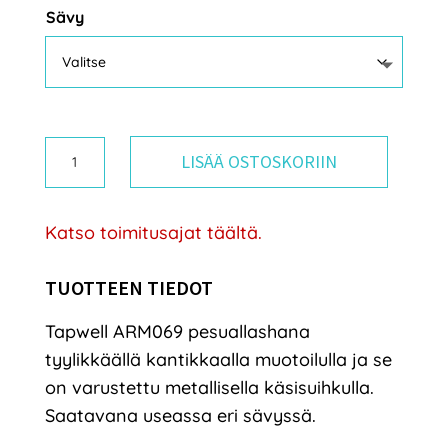
Sävy
Tapwell
LISÄÄ OSTOSKORIIN
ARM069
pesuallashana
Katso toimitusajat täältä.
määrä
TUOTTEEN TIEDOT
Tapwell ARM069 pesuallashana
tyylikkäällä kantikkaalla muotoilulla ja se
on varustettu metallisella käsisuihkulla.
Saatavana useassa eri sävyssä.