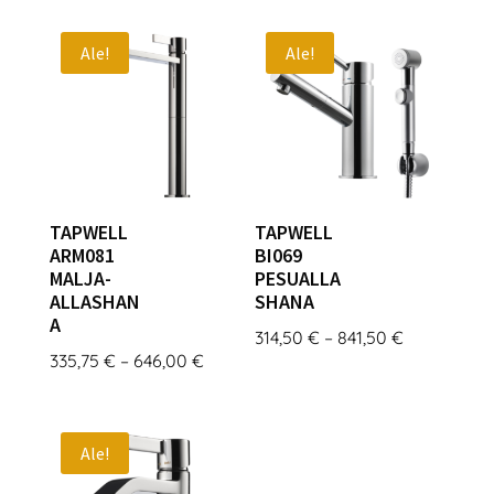
Ale!
Ale!
TAPWELL
TAPWELL
ARM081
BI069
MALJA-
PESUALLA
ALLASHAN
SHANA
A
Hintaluokk
314,50
€
–
841,50
€
Hintaluokka:
335,75
€
–
646,00
€
314,50 €
335,75 €
-
-
841,50 €
646,00 €
Ale!