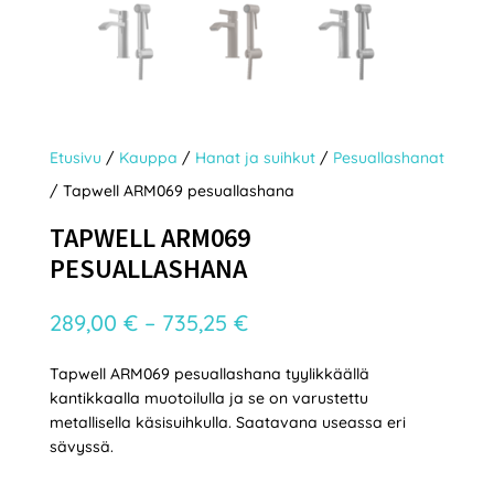
Etusivu
/
Kauppa
/
Hanat ja suihkut
/
Pesuallashanat
/ Tapwell ARM069 pesuallashana
TAPWELL ARM069
PESUALLASHANA
Hintaluokka:
289,00
€
–
735,25
€
289,00 €
Tapwell ARM069 pesuallashana tyylikkäällä
-
kantikkaalla muotoilulla ja se on varustettu
735,25 €
metallisella käsisuihkulla. Saatavana useassa eri
sävyssä.