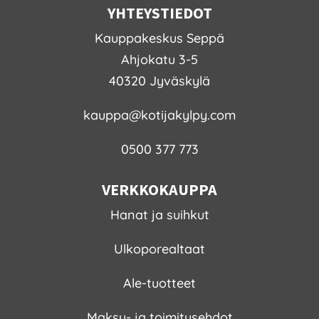
YHTEYSTIEDOT
Kauppakeskus Seppä
Ahjokatu 3-5
40320 Jyväskylä
kauppa@kotijakylpy.com
0500 377 773
VERKKOKAUPPA
Hanat ja suihkut
Ulkoporealtaat
Ale-tuotteet
Maksu- ja toimitusehdot