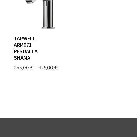
TAPWELL
ARM071
PESUALLA
SHANA
Hintaluokka:
255,00
€
–
476,00
€
255,00 €
-
476,00 €