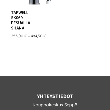
TAPWELL
SK069
PESUALLA
SHANA
Hintaluokka:
255,00
€
–
484,50
€
255,00 €
-
484,50 €
YHTEYSTIEDOT
Kauppakeskus Seppä