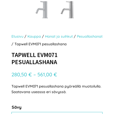
Etusivu
/
Kauppa
/
Hanat ja suihkut
/
Pesuallashanat
/ Tapwell EVM071 pesuallashana
TAPWELL EVM071
PESUALLASHANA
Hintaluokka:
280,50
€
–
561,00
€
280,50 €
Tapwell EVM071 pesuallashana pyöreällä muotoilulla.
-
Saatavana useassa eri sävyssä.
561,00 €
Sävy