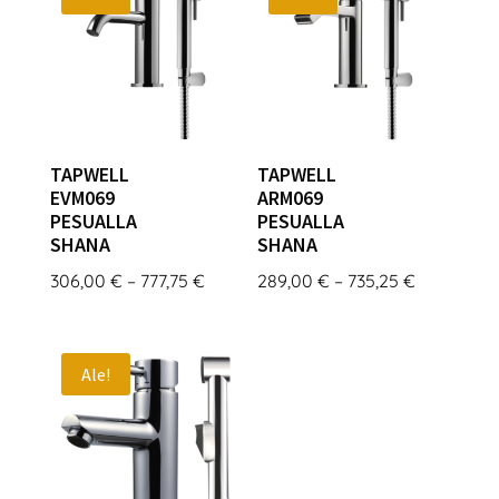
TAPWELL
TAPWELL
EVM069
ARM069
PESUALLA
PESUALLA
SHANA
SHANA
Hintaluokka:
Hintaluok
306,00
€
–
777,75
€
289,00
€
–
735,25
€
306,00 €
289,00 €
-
-
777,75 €
735,25 €
Ale!