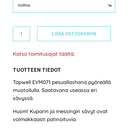
Tapwell
LISÄÄ OSTOSKORIIN
EVM071
pesuallashana
Katso toimitusajat täältä.
määrä
TUOTTEEN TIEDOT
Tapwell EVM071 pesuallashana pyöreällä
muotoilulla. Saatavana useassa eri
sävyssä.
Huom! Kuparin ja messingin sävyt ovat
voimakkaasti patinoituvia.