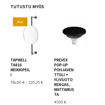
TUTUSTU MYÖS
Ale!
TAPWELL
PREVEX
TA816
POP-UP
MEIKKIPEIL
POHJAVEN
I
TTIILI +
YLIVUOTO
Hintaluokka:
136,00
€
–
225,25
€
RENGAS,
136,00 €
MATTAMUS
TA
-
225,25 €
47,00
€