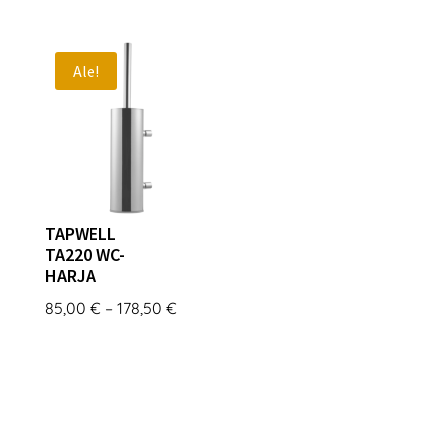
Ale!
TAPWELL
TA220 WC-
HARJA
Hintaluokka:
85,00
€
–
178,50
€
85,00 €
-
178,50 €