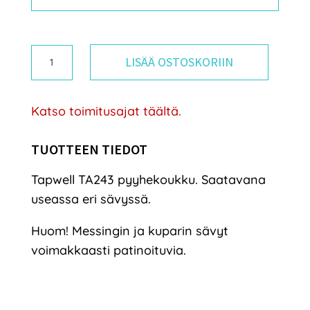
Tapwell
LISÄÄ OSTOSKORIIN
TA243
pyyhekoukku
Katso toimitusajat täältä.
määrä
TUOTTEEN TIEDOT
Tapwell TA243 pyyhekoukku. Saatavana
useassa eri sävyssä.
Huom! Messingin ja kuparin sävyt
voimakkaasti patinoituvia.