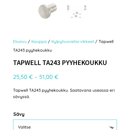
Etusivu
/
Kauppa
/
Kylpyhuonetarvikkeet
/ Tapwell
TA243 pyyhekoukku
TAPWELL TA243 PYYHEKOUKKU
Hintaluokka:
25,50
€
–
51,00
€
25,50 €
Tapwell TA243 pyyhekoukku. Saatavana useassa eri
-
sävyssä.
51,00 €
Sävy