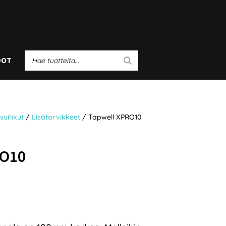
DOT
suihkut
/
Lisätarvikkeet
/ Tapwell XPRO10
O10
ntaluokka:
0,50 €