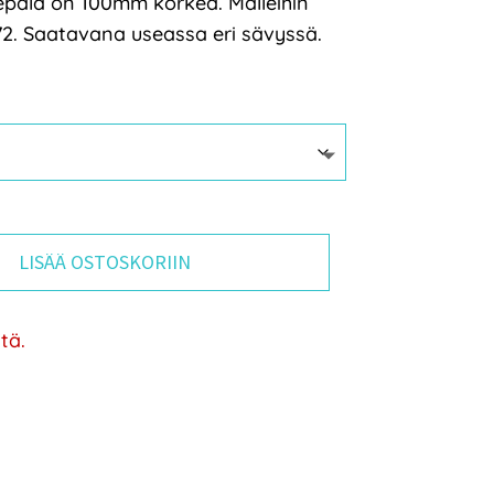
pala on 100mm korkea. Malleihin
2. Saatavana useassa eri sävyssä.
0,00 €
LISÄÄ OSTOSKORIIN
tä.