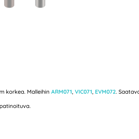
 korkea. Malleihin
ARM071
,
VIC071
,
EVM072
. Saatav
patinoituva.