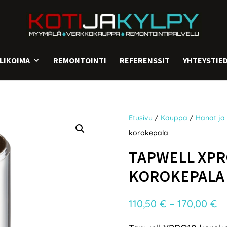
LIKOIMA
REMONTOINTI
REFERENSSIT
YHTEYSTIE
Etusivu
/
Kauppa
/
Hanat ja 
korokepala
TAPWELL XPR
KOROKEPALA
Hi
110,50
€
–
170,00
€
11