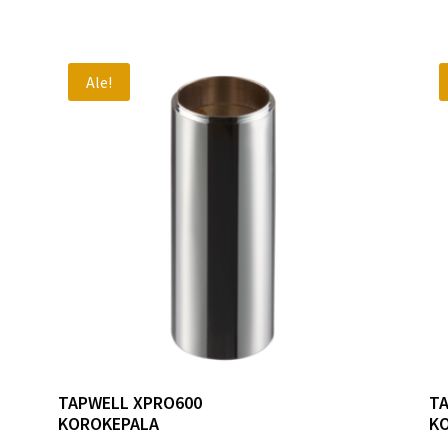
Ale!
TAPWELL XPRO600
T
KOROKEPALA
K