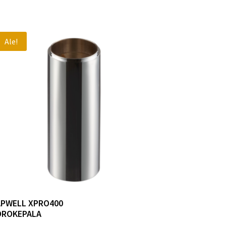
Ale!
APWELL XPRO400
OROKEPALA