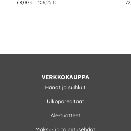
Hintaluokka:
68,00
€
–
106,25
€
72
68,00 €
-
106,25 €
VERKKOKAUPPA
Hanat ja suihkut
Ulkoporealtaat
Ale-tuotteet
Maksu- ja toimitusehdot