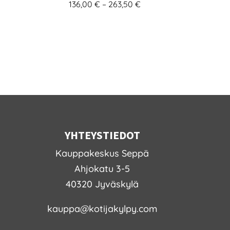
Hintaluokka:
136,00
€
–
263,50
€
136,00 €
-
263,50 €
YHTEYSTIEDOT
Kauppakeskus Seppä
Ahjokatu 3-5
40320 Jyväskylä
kauppa@kotijakylpy.com