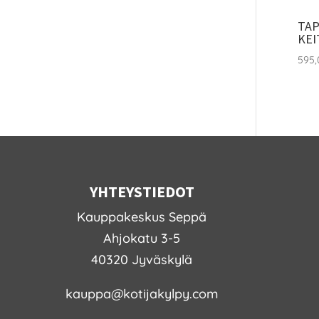
TAP
KEI
595
YHTEYSTIEDOT
Kauppakeskus Seppä
Ahjokatu 3-5
40320 Jyväskylä
kauppa@kotijakylpy.com