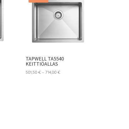
TAPWELL TA5540
KEITTIÖALLAS
:
Hintaluokka:
501,50
€
–
714,00
€
501,50 €
-
714,00 €