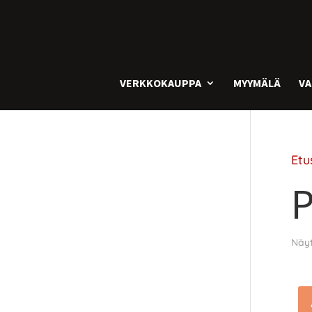
VERKKOKAUPPA
MYYMÄLÄ
VA
Etu
P
Näyt