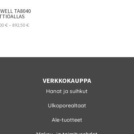
WELL TA8040
TTIÖALLAS
Hintaluokka:
,00
€
–
892,50
€
595,00 €
-
892,50 €
VERKKOKAUPPA
Hanat ja suihkut
Ulkoporealtaat
Ale-tuotteet