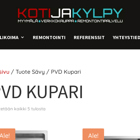
LIKOIMA
REMONTOINTI
REFERENSSIT
YHTEYSTIE
sivu
/ Tuote Sävy / PVD Kupari
VD KUPARI
etään kaikki 5 tulosta
Ale!
Ale!