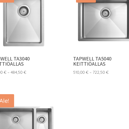
WELL TA3040
TAPWELL TA5040
TTIÖALLAS
KEITTIÖALLAS
Hintaluokka:
Hintaluokka
00
€
–
484,50
€
510,00
€
–
722,50
€
391,00 €
510,00 €
-
-
484,50 €
722,50 €
Ale!