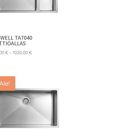
WELL TA7040
TTIÖALLAS
Hintaluokka:
,00
€
–
1020,00
€
680,00 €
-
1020,00 €
Ale!