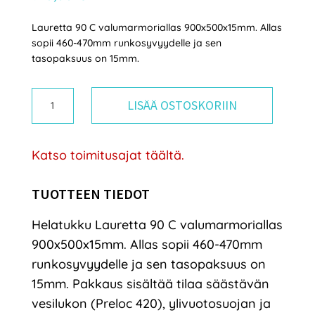
Lauretta 90 C valumarmoriallas 900x500x15mm. Allas
sopii 460-470mm runkosyvyydelle ja sen
tasopaksuus on 15mm.
Helatukku
LISÄÄ OSTOSKORIIN
Lauretta
90
Katso toimitusajat täältä.
C
valumarmoriallas
TUOTTEEN TIEDOT
määrä
Helatukku Lauretta 90 C valumarmoriallas
900x500x15mm. Allas sopii 460-470mm
runkosyvyydelle ja sen tasopaksuus on
15mm. Pakkaus sisältää tilaa säästävän
vesilukon (Preloc 420), ylivuotosuojan ja