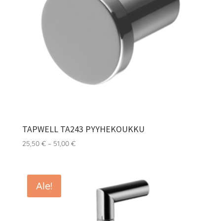
TAPWELL TA243 PYYHEKOUKKU
Hintaluokka:
25,50
€
–
51,00
€
25,50 €
-
51,00 €
Ale!