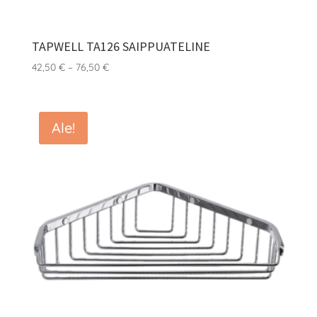
TAPWELL TA126 SAIPPUATELINE
Hintaluokka:
42,50
€
–
76,50
€
42,50 €
-
76,50 €
Ale!