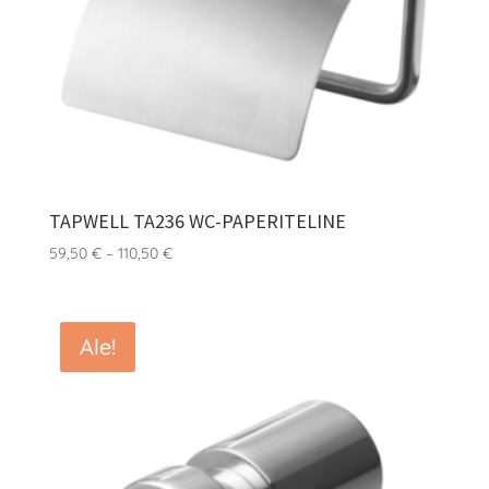
TAPWELL TA236 WC-PAPERITELINE
Hintaluokka:
59,50
€
–
110,50
€
59,50 €
-
110,50 €
Ale!