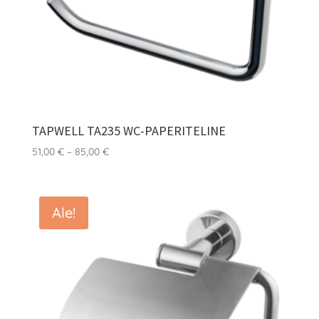
TAPWELL TA235 WC-PAPERITELINE
Hintaluokka:
51,00
€
–
85,00
€
51,00 €
-
85,00 €
Ale!