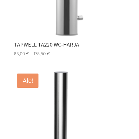
TAPWELL TA220 WC-HARJA
Hintaluokka:
85,00
€
–
178,50
€
85,00 €
-
178,50 €
Ale!