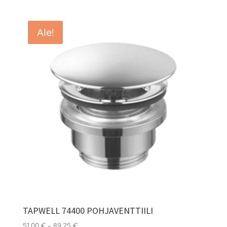
-
89,25 €
Ale!
TAPWELL 74400 POHJAVENTTIILI
Hintaluokka:
51,00
€
–
89,25
€