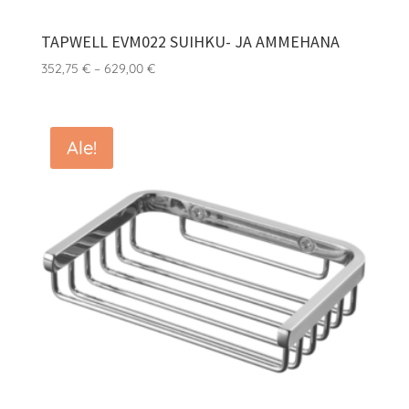
TAPWELL EVM022 SUIHKU- JA AMMEHANA
Hintaluokka:
352,75
€
–
629,00
€
352,75 €
-
629,00 €
Ale!