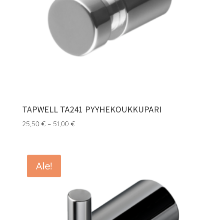
TAPWELL TA241 PYYHEKOUKKUPARI
Hintaluokka:
25,50
€
–
51,00
€
25,50 €
-
51,00 €
Ale!