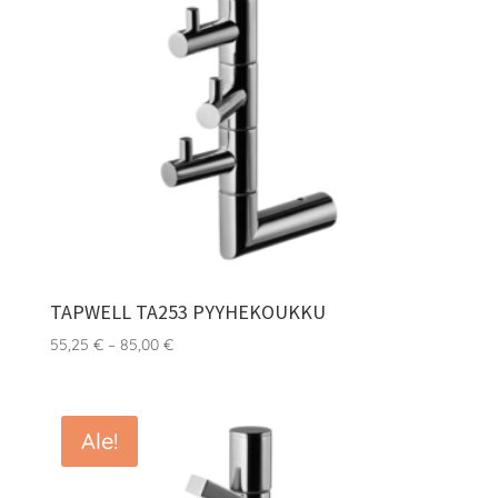
TAPWELL TA253 PYYHEKOUKKU
Hintaluokka:
55,25
€
–
85,00
€
55,25 €
-
85,00 €
Ale!