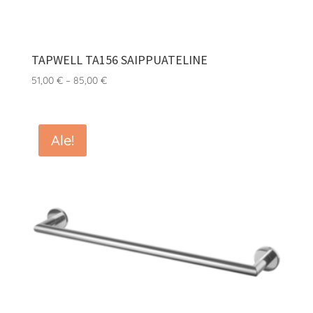
TAPWELL TA156 SAIPPUATELINE
Hintaluokka:
51,00
€
–
85,00
€
51,00 €
-
85,00 €
Ale!