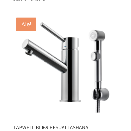
51,00 €
-
89,25 €
Ale!
TAPWELL BI069 PESUALLASHANA