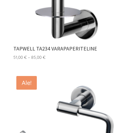
TAPWELL TA234 VARAPAPERITELINE
Hintaluokka:
51,00
€
–
85,00
€
51,00 €
-
85,00 €
Ale!