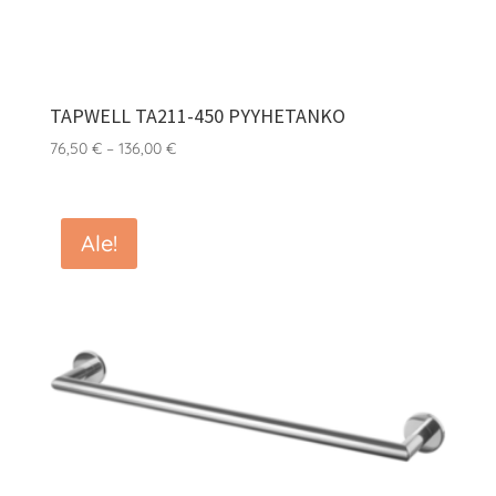
TAPWELL TA211-450 PYYHETANKO
Hintaluokka:
76,50
€
–
136,00
€
76,50 €
-
136,00 €
Ale!