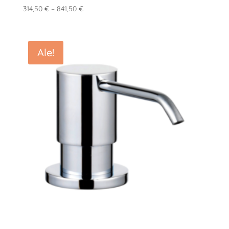
Hintaluokka:
314,50
€
–
841,50
€
314,50 €
-
841,50 €
Ale!