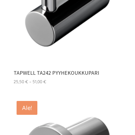
TAPWELL TA242 PYYHEKOUKKUPARI
Hintaluokka:
25,50
€
–
51,00
€
25,50 €
-
51,00 €
Ale!