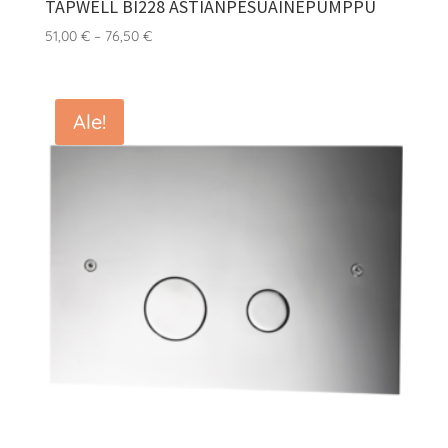
TAPWELL BI228 ASTIANPESUAINEPUMPPU
Hintaluokka:
51,00
€
–
76,50
€
51,00 €
-
76,50 €
Ale!