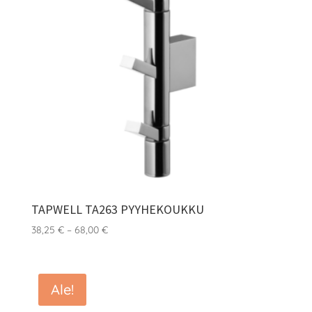
TAPWELL TA263 PYYHEKOUKKU
Hintaluokka:
38,25
€
–
68,00
€
38,25 €
-
68,00 €
Ale!