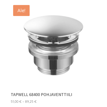
Ale!
TAPWELL 68400 POHJAVENTTIILI
Hintaluokka:
51,00
€
–
89,25
€
51,00 €