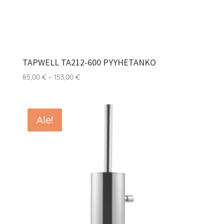
TAPWELL TA212-600 PYYHETANKO
Hintaluokka:
85,00
€
–
153,00
€
85,00 €
-
153,00 €
Ale!