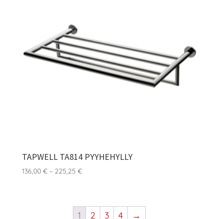
TAPWELL TA814 PYYHEHYLLY
Hintaluokka:
136,00
€
–
225,25
€
136,00 €
-
225,25 €
1
2
3
4
→