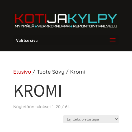
Valitse sivu
Etusivu
/ Tuote Sävy / Kromi
KROMI
Näytetään tulokset 1–20 / 64