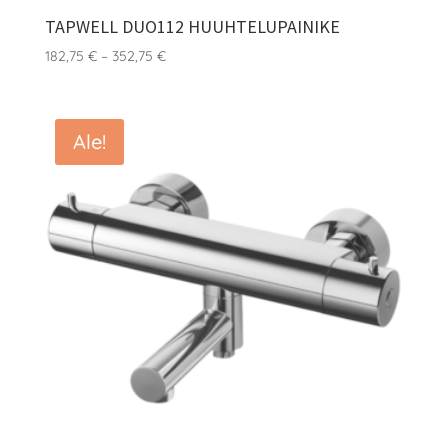
TAPWELL DUO112 HUUHTELUPAINIKE
Hintaluokka:
182,75
€
–
352,75
€
182,75 €
-
352,75 €
Ale!