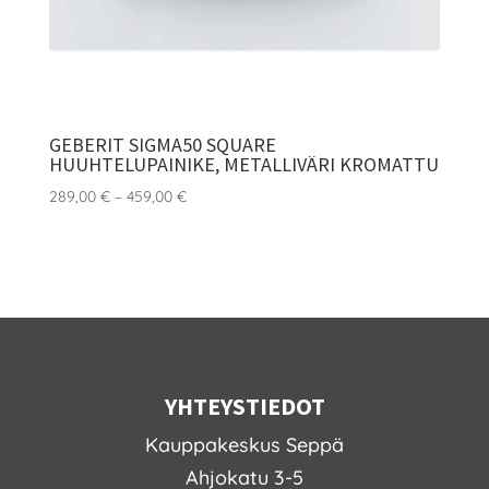
GEBERIT SIGMA50 SQUARE
HUUHTELUPAINIKE, METALLIVÄRI KROMATTU
Hintaluokka:
289,00
€
–
459,00
€
289,00 €
-
459,00 €
YHTEYSTIEDOT
Kauppakeskus Seppä
Ahjokatu 3-5