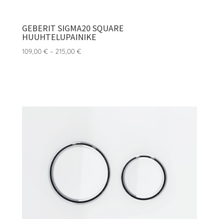
GEBERIT SIGMA20 SQUARE
HUUHTELUPAINIKE
Hintaluokka:
109,00
€
–
215,00
€
109,00 €
-
215,00 €